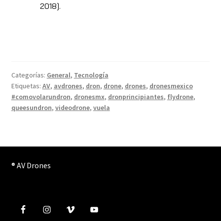
2018].
Categorías:
General
,
Tecnología
Etiquetas:
AV
,
avdrones
,
dron
,
drone
,
drones
,
dronesmexico
#comovolarundron
,
dronesmx
,
dronprincipiantes
,
flydrone
,
queesundron
,
videodrone
,
vuela
® AV Drones