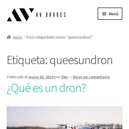
Menú
Alcances Aéreos
Inicio
Post etiquetado como “queesundron”
Simulador
Etiqueta:
queesundron
Blog
Español
Publicado el
mayo 20, 2019
por
Dev
—
Dejar un comentario
¿Qué es un dron?