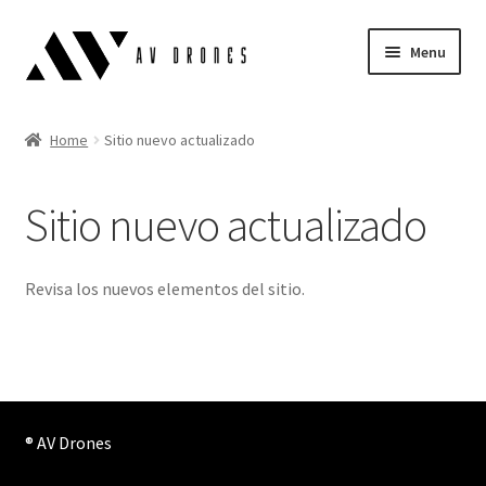
Skip
Skip
Menu
to
to
navigation
content
Air Scopes
Home
Sitio nuevo actualizado
Simulator
Sitio nuevo actualizado
Blog
Expand
English
Revisa los nuevos elementos del sitio.
child
menu
® AV Drones